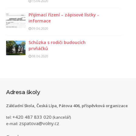
15.06.2020
Přijímací řízení – zápisové lístky -
informace
09.06.2020
Schůzka s rodiči budoucích
prvňáčků
08.06.2020
Adresa školy
Základní škola, Česká Lípa, Pátova 406, příspěvková organizace
+420 487 833 020
tel:
(kancelář)
zspatova@volny.cz
e-mail: