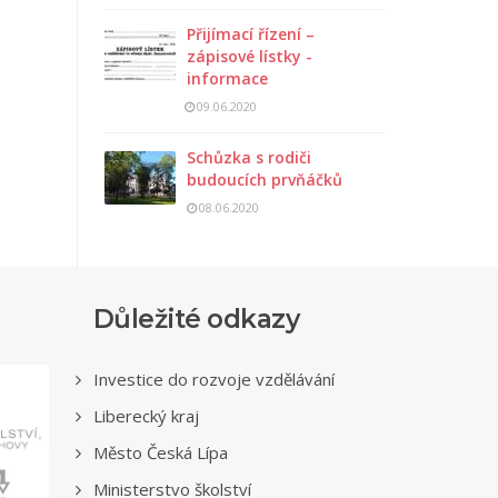
Přijímací řízení –
zápisové lístky -
informace
09.06.2020
Schůzka s rodiči
budoucích prvňáčků
08.06.2020
Důležité odkazy
Investice do rozvoje vzdělávání
Liberecký kraj
Město Česká Lípa
Ministerstvo školství