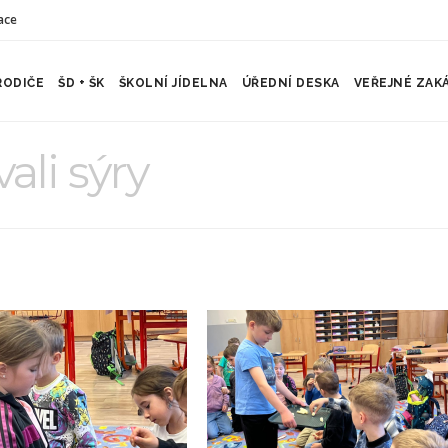
ace
RODIČE
ŠD + ŠK
ŠKOLNÍ JÍDELNA
ÚŘEDNÍ DESKA
VEŘEJNÉ ZAK
ali sýry