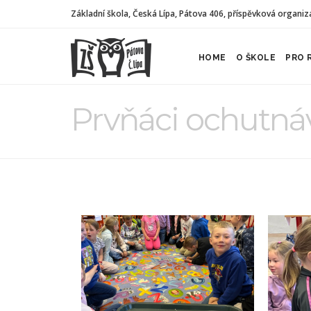
Základní škola, Česká Lípa, Pátova 406, příspěvková organiz
HOME
O ŠKOLE
PRO 
Prvňáci ochutnáv