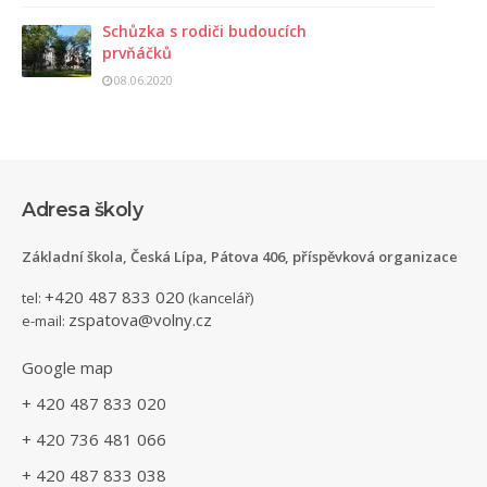
Schůzka s rodiči budoucích
prvňáčků
08.06.2020
Adresa školy
Základní škola, Česká Lípa, Pátova 406, příspěvková organizace
+420 487 833 020
tel:
(kancelář)
zspatova@volny.cz
e-mail:
Google map
+ 420 487 833 020
+ 420 736 481 066
+ 420 487 833 038