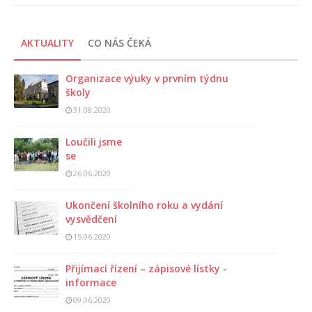
AKTUALITY
CO NÁS ČEKÁ
Organizace výuky v prvním týdnu
školy
31.08.2020
Loučili jsme
se
26.06.2020
Ukončení školního roku a vydání
vysvědčení
15.06.2020
Přijímací řízení – zápisové lístky -
informace
09.06.2020