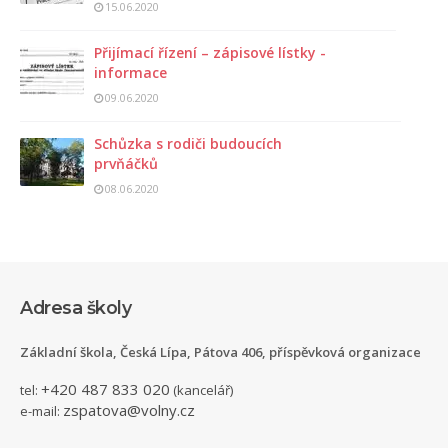
15.06.2020
Přijímací řízení – zápisové lístky -
informace
09.06.2020
Schůzka s rodiči budoucích
prvňáčků
08.06.2020
Adresa školy
Základní škola, Česká Lípa, Pátova 406, příspěvková organizace
+420 487 833 020
tel:
(kancelář)
zspatova@volny.cz
e-mail: