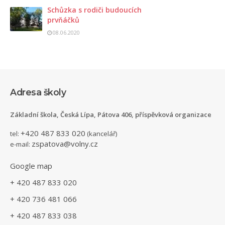
Schůzka s rodiči budoucích
prvňáčků
08.06.2020
Adresa školy
Základní škola, Česká Lípa, Pátova 406, příspěvková organizace
+420 487 833 020
tel:
(kancelář)
zspatova@volny.cz
e-mail:
Google map
+ 420 487 833 020
+ 420 736 481 066
+ 420 487 833 038