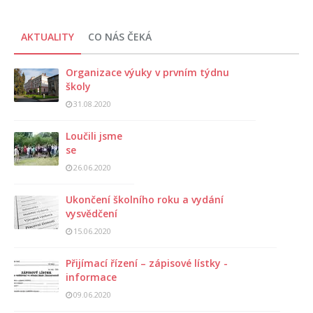
AKTUALITY
CO NÁS ČEKÁ
Organizace výuky v prvním týdnu
školy
31.08.2020
Loučili jsme
se
26.06.2020
Ukončení školního roku a vydání
vysvědčení
15.06.2020
Přijímací řízení – zápisové lístky -
informace
09.06.2020