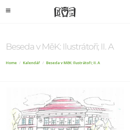
HOME
O ŠKOLE
Beseda v MěK: Ilustrátoři; II. A
PRO RODIČE
Home
Kalendář
Beseda v MěK: Ilustrátoři; II. A
ŠD + ŠK
ŠKOLNÍ JÍDELNA
ÚŘEDNÍ DESKA
VEŘEJNÉ ZAKÁZKY
AKTUALITY
FOTOGALERIE