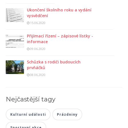
Ukončení školního roku a vydání
vysvědčení
15.06.2020
Přijímací řízení – zápisové lístky -
informace
09.06.2020
Schůzka s rodiči budoucích
prvňáčků
08.06.2020
Nejčastější tagy
Kulturní události
Prázdniny
Sportovní akce