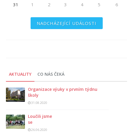
31
1
2
3
4
5
6
NADCHÁZEJÍCÍ UDÁLOSTI
AKTUALITY
CO NÁS ČEKÁ
Organizace výuky v prvním týdnu
školy
31.08.2020
Loučili jsme
se
26.06.2020