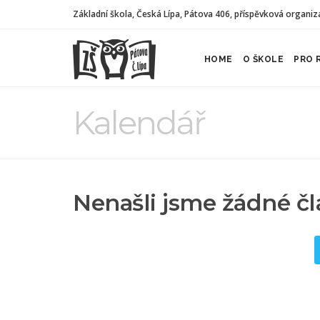
Základní škola, Česká Lípa, Pátova 406, příspěvková organiz
HOME
O ŠKOLE
PRO 
Kalendář
Nenašli jsme žádné čl