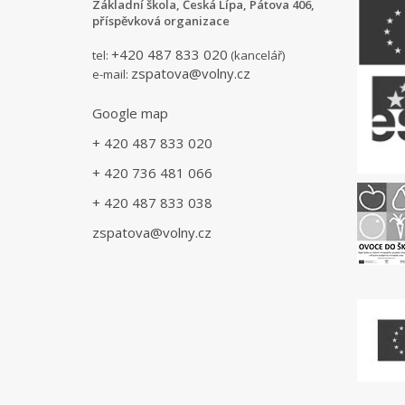
Základní škola, Česká Lípa, Pátova 406,
příspěvková organizace
+420 487 833 020
tel:
(kancelář)
zspatova@volny.cz
e-mail:
Google map
+ 420 487 833 020
+ 420 736 481 066
+ 420 487 833 038
zspatova@volny.cz