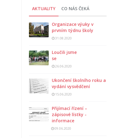
AKTUALITY
CO NÁS ČEKÁ
Organizace výuky v
prvním týdnu školy
31.08.2020
Loučili jsme
se
26.06.2020
Ukončení školního roku a
vydání vysvědčení
15.06.2020
Přijímací řízení –
zápisové lístky -
informace
09.06.2020