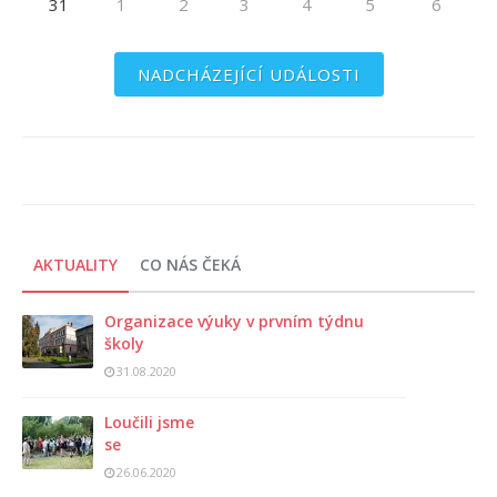
31
1
2
3
4
5
6
NADCHÁZEJÍCÍ UDÁLOSTI
AKTUALITY
CO NÁS ČEKÁ
Organizace výuky v prvním týdnu
školy
31.08.2020
Loučili jsme
se
26.06.2020