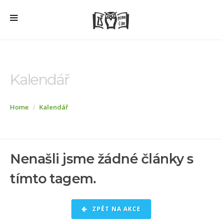
HOME
O ŠKOLE
Kalendář
PRO RODIČE
Home
Kalendář
ŠD + ŠK
ŠKOLNÍ JÍDELNA
ÚŘEDNÍ DESKA
Nenašli jsme žádné články s
VEŘEJNÉ ZAKÁZKY
tímto tagem.
AKTUALITY
FOTOGALERIE
ZPĚT NA AKCE