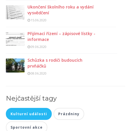
Ukončení školního roku a vydání
vysvědčení
15.06.2020
Přijímací řízení – zápisové lístky -
informace
09.06.2020
Schůzka s rodiči budoucích
prvňáčků
08.06.2020
Nejčastější tagy
Kulturní události
Prázdniny
Sportovní akce