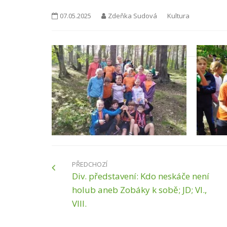
07.05.2025
Zdeňka Sudová
Kultura
PŘEDCHOZÍ
Div. představení: Kdo neskáče není
holub aneb Zobáky k sobě; JD; VI.,
VIII.