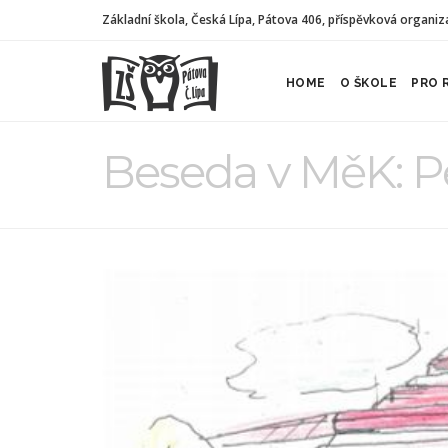
Základní škola, Česká Lípa, Pátova 406, příspěvková organiz
HOME
O ŠKOLE
PRO 
Beseda v MěK: Pe