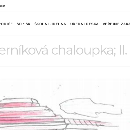
ace
RODIČE
ŠD + ŠK
ŠKOLNÍ JÍDELNA
ÚŘEDNÍ DESKA
VEŘEJNÉ ZAK
rníková chaloupka; II.