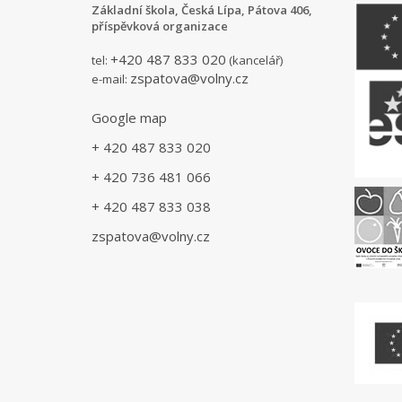
Základní škola, Česká Lípa, Pátova 406,
příspěvková organizace
+420 487 833 020
tel:
(kancelář)
zspatova@volny.cz
e-mail:
Google map
+ 420 487 833 020
+ 420 736 481 066
+ 420 487 833 038
zspatova@volny.cz