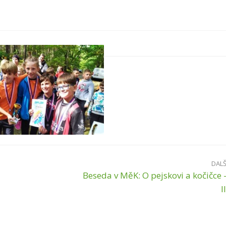
DALŠ
Beseda v MěK: O pejskovi a kočičce 
II