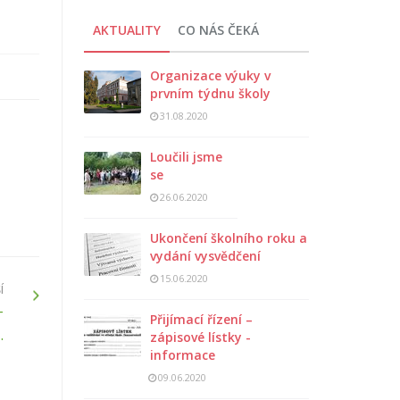
AKTUALITY
CO NÁS ČEKÁ
Organizace výuky v
prvním týdnu školy
31.08.2020
Loučili jsme
se
26.06.2020
Ukončení školního roku a
vydání vysvědčení
15.06.2020
Í
–
Přijímací řízení –
.
zápisové lístky -
informace
09.06.2020