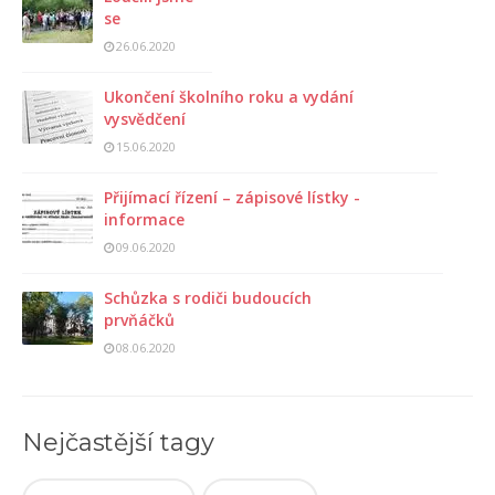
se
26.06.2020
Ukončení školního roku a vydání
vysvědčení
15.06.2020
Přijímací řízení – zápisové lístky -
informace
09.06.2020
Schůzka s rodiči budoucích
prvňáčků
08.06.2020
Nejčastější tagy