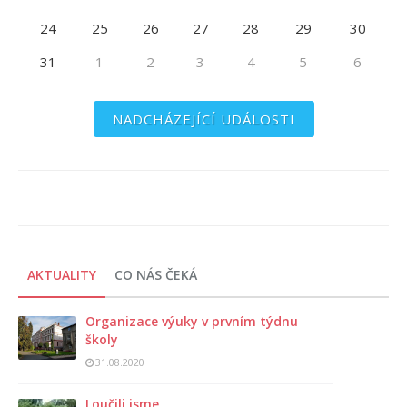
24
25
26
27
28
29
30
31
1
2
3
4
5
6
NADCHÁZEJÍCÍ UDÁLOSTI
AKTUALITY
CO NÁS ČEKÁ
Organizace výuky v prvním týdnu
školy
31.08.2020
Loučili jsme