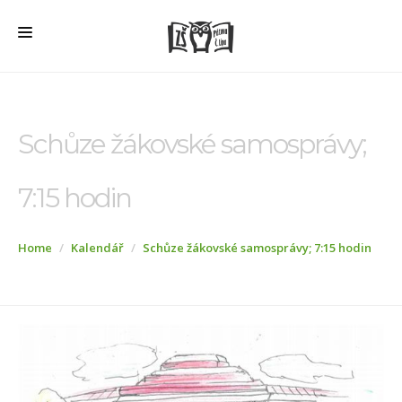
HOME
O ŠKOLE
Schůze žákovské samosprávy;
PRO RODIČE
7:15 hodin
ŠD + ŠK
ŠKOLNÍ JÍDELNA
Home
Kalendář
Schůze žákovské samosprávy; 7:15 hodin
ÚŘEDNÍ DESKA
VEŘEJNÉ ZAKÁZKY
AKTUALITY
FOTOGALERIE