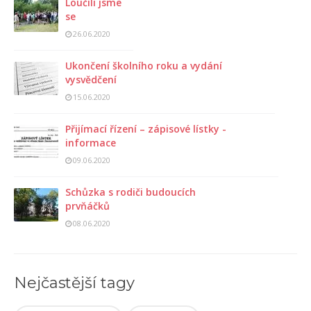
Loučili jsme
se
26.06.2020
Ukončení školního roku a vydání
vysvědčení
15.06.2020
Přijímací řízení – zápisové lístky -
informace
09.06.2020
Schůzka s rodiči budoucích
prvňáčků
08.06.2020
Nejčastější tagy