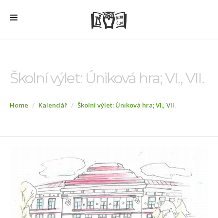
HOME
O ŠKOLE
Školní výlet: Úniková hra; VI., VII.
PRO RODIČE
Home
Kalendář
Školní výlet: Úniková hra; VI., VII.
ŠD + ŠK
ŠKOLNÍ JÍDELNA
ÚŘEDNÍ DESKA
VEŘEJNÉ ZAKÁZKY
AKTUALITY
FOTOGALERIE