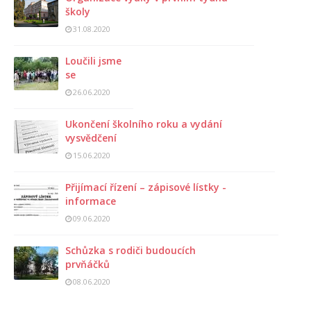
školy
31.08.2020
Loučili jsme
se
26.06.2020
Ukončení školního roku a vydání
vysvědčení
15.06.2020
Přijímací řízení – zápisové lístky -
informace
09.06.2020
Schůzka s rodiči budoucích
prvňáčků
08.06.2020