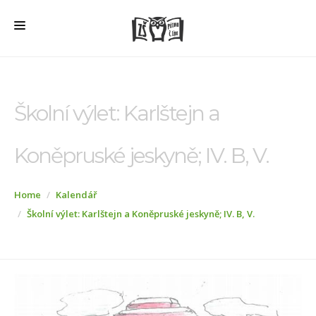
HOME
O ŠKOLE
Školní výlet: Karlštejn a
PRO RODIČE
Koněpruské jeskyně; IV. B, V.
ŠD + ŠK
ŠKOLNÍ JÍDELNA
Home
Kalendář
ÚŘEDNÍ DESKA
Školní výlet: Karlštejn a Koněpruské jeskyně; IV. B, V.
VEŘEJNÉ ZAKÁZKY
AKTUALITY
FOTOGALERIE