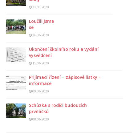
31.08.2020
Loučili jsme
se
26.06.2020
Ukončení školního roku a vydání
vysvědčení
15.06.2020
Přijímací řízení – zápisové lístky -
informace
09.06.2020
Schůzka s rodiči budoucích
prvňáčků
08.06.2020